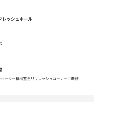
フレッシュホール
下
屋
レベーター機械室をリフレッシュコーナーに改修